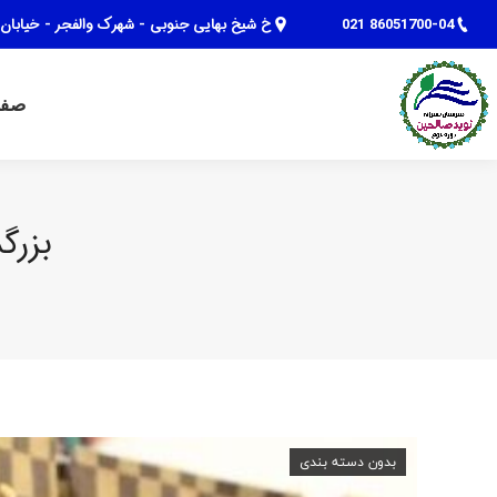
86051700-04 021
خ شیخ بهایی جنوبی - شهرک والفجر - خیابان 
صفحه نخست
گالری تصاویر
صفح
بزرگد
بدون دسته بندی