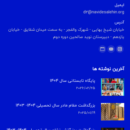
ایمیل
d2@navidesalehin.org
آدرس
خیابان شیخ بهایی - شهرک والفجر - به سمت میدان شقایق - خیابان
یازدهم - دبیرستان نوید صالحین دوره دوم
Find us on:
Website
Instagram
Mail
آخرین نوشته ها
پایگاه تابستانی سال 1404
2026/02/25
بزرگداشت مقام مادر سال تحصیلی 1404- 1403
2025/01/19
بزرگداشت روز آتش نشان سال تحصیلی 1404- 1403