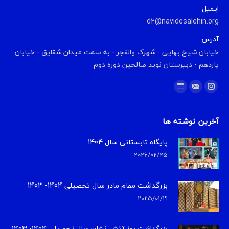
ایمیل
d2@navidesalehin.org
آدرس
خیابان شیخ بهایی - شهرک والفجر - به سمت میدان شقایق - خیابان
یازدهم - دبیرستان نوید صالحین دوره دوم
Find us on:
Website
Instagram
Mail
آخرین نوشته ها
پایگاه تابستانی سال 1404
2026/02/25
بزرگداشت مقام مادر سال تحصیلی 1404- 1403
2025/01/19
بزرگداشت روز آتش نشان سال تحصیلی 1404- 1403