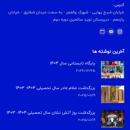
آدرس
خیابان شیخ بهایی - شهرک والفجر - به سمت میدان شقایق - خیابان
یازدهم - دبیرستان نوید صالحین دوره دوم
Find us on:
Website
Instagram
Mail
آخرین نوشته ها
پایگاه تابستانی سال 1404
2026/02/25
بزرگداشت مقام مادر سال تحصیلی 1404- 1403
2025/01/19
بزرگداشت روز آتش نشان سال تحصیلی 1404- 1403
2025/01/19