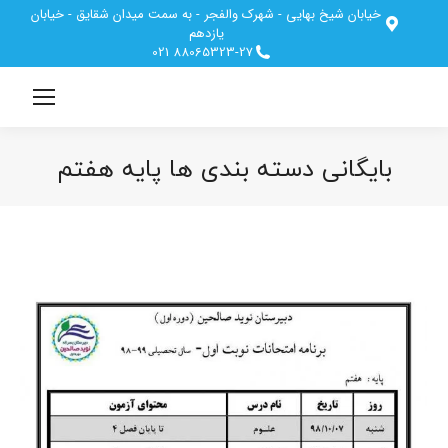
خیابان شیخ بهایی - شهرک والفجر - به سمت میدان شقایق - خیابان
یازدهم
88065323-27 021
بایگانی دسته بندی ها
پایه هفتم
مکان شما: