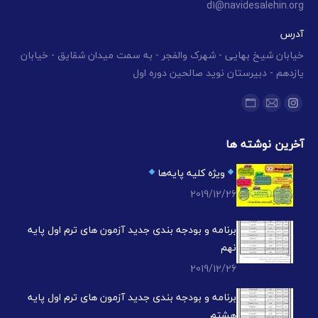
d1@navidesalehin.org
آدرس
خیابان شیخ بهایی - شهرک والفجر - به سمت میدان شقایق - خیابان
یازدهم - دبیرستان نوید صالحین دوره اول
ما را دنبال کنید در:
اینستاگرام
ایمیل
وبسایت
باز
باز
باز
آخرین نوشته ها
کردن
کردن
کردن
برگه
برگه
برگه
ویژه کلیه پایه‌ها
در
در
در
2019/12/26
پنجره
پنجره
پنجره
جدید
جدید
جدید
برنامه و بودجه بندی جدید آزمون های ترم اول پایه
نهم
2019/12/26
برنامه و بودجه بندی جدید آزمون های ترم اول پایه
هشتم