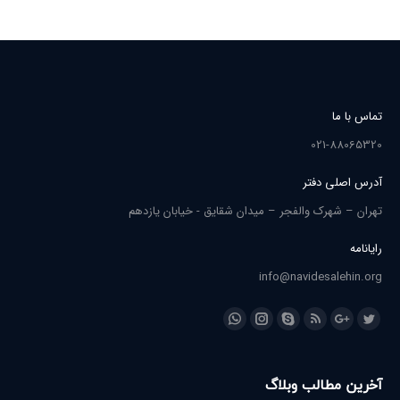
تماس با ما
021-88065320
آدرس اصلی دفتر
تهران – شهرک والفجر – میدان شقایق - خیابان یازدهم
رایانامه
info@navidesalehin.org
Find us on:
Whatsapp
Instagram
Skype
Rss
Google+
Twitter
آخرین مطالب وبلاگ