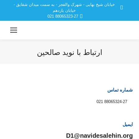
خیابان شیخ بهایی - شهرک والفجر - به سمت میدان شقایق -
خیابان یازدهم
88065323-27 021
ارتباط با نوید صالحین
مکان شما:
شماره تماس
88065324-27 021
ایمیل
D1@navidesalehin.org