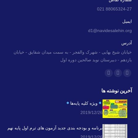
88065324-27 021
ایمیل
d1@navidesalehin.org
آدرس
خیابان شیخ بهایی - شهرک والفجر - به سمت میدان شقایق - خیابان
یازدهم - دبیرستان نوید صالحین دوره اول
ما را دنبال کنید در:
اینستاگرام
ایمیل
وبسایت
باز
باز
باز
آخرین نوشته ها
کردن
کردن
کردن
برگه
برگه
برگه
ویژه کلیه پایه‌ها
در
در
در
2019/12/26
پنجره
پنجره
پنجره
جدید
جدید
جدید
برنامه و بودجه بندی جدید آزمون های ترم اول پایه نهم
2019/12/26