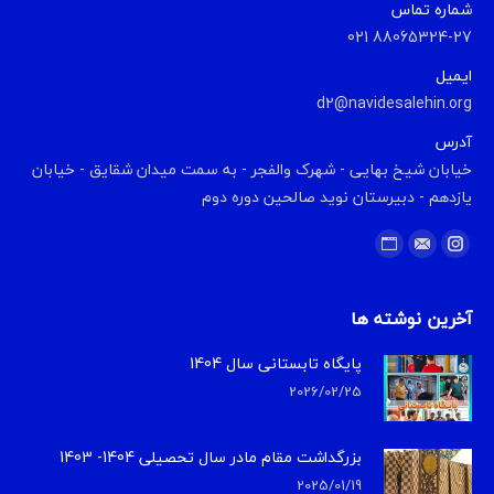
شماره تماس
88065324-27 021
ایمیل
d2@navidesalehin.org
آدرس
خیابان شیخ بهایی - شهرک والفجر - به سمت میدان شقایق - خیابان
یازدهم - دبیرستان نوید صالحین دوره دوم
Find us on:
Website
Instagram
Mail
آخرین نوشته ها
پایگاه تابستانی سال 1404
2026/02/25
بزرگداشت مقام مادر سال تحصیلی 1404- 1403
2025/01/19