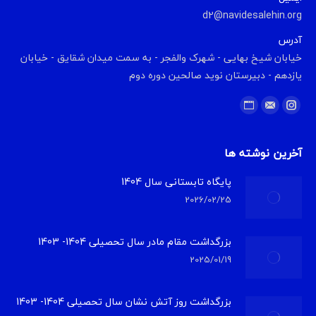
d2@navidesalehin.org
آدرس
خیابان شیخ بهایی - شهرک والفجر - به سمت میدان شقایق - خیابان
یازدهم - دبیرستان نوید صالحین دوره دوم
Find us on:
Website
Instagram
Mail
آخرین نوشته ها
پایگاه تابستانی سال 1404
2026/02/25
بزرگداشت مقام مادر سال تحصیلی 1404- 1403
2025/01/19
بزرگداشت روز آتش نشان سال تحصیلی 1404- 1403