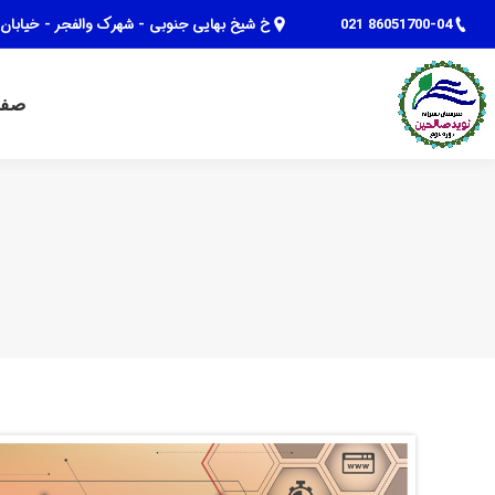
86051700-04 021
خ شیخ بهایی جنوبی - شهرک والفجر - خیابان 
صفحه نخست
گالری تصاویر
صفح