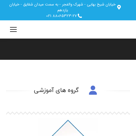
خیابان شیخ بهایی - شهرک والفجر - به سمت میدان شقایق - خیابان
یازدهم
88065323-27 021
مکان شما:
گروه های آموزشی