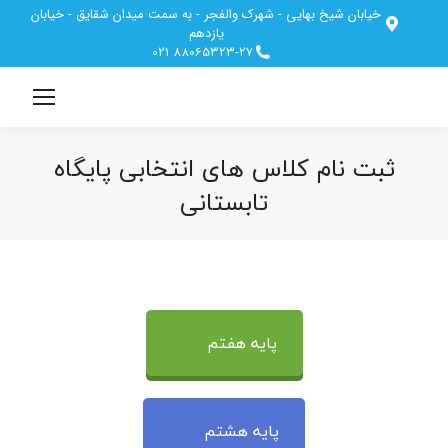
خیابان شیخ بهایی - شهرک والفجر - به سمت میدان شقایق - خیابان
یازدهم
88065323-27 021
ثبت نام کلاس های انتخابی پایگاه
تابستانی
مکان شما:
پایه هفتم
پایه هشتم