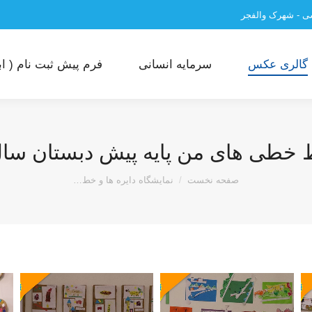
سی - شهرک والفجر
گالری عکس
سرمایه انسانی
فرم پیش ثبت نام ( ابت
خطی های من پایه پیش دبستان سال تحصیلی
مکان شما:
صفحه نخست
نمایشگاه دایره ها و خط…