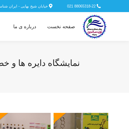
88065318-22 021
خیابان شیخ بهایی - ایران شنا
صفحه نخست
درباره ی ما
نمایشگاه دایره ها و خط 