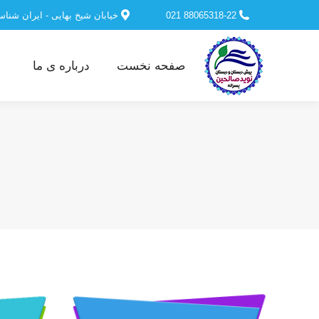
88065318-22 021
خیابان شیخ بهایی - ایران شنا
صفحه نخست
درباره ی ما