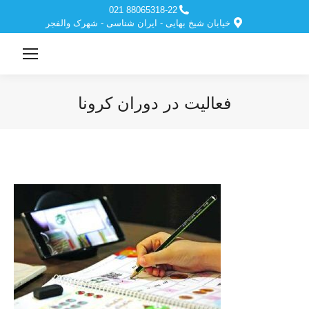
88065318-22 021
خیابان شیخ بهایی - ایران شناسی - شهرک والفجر
فعالیت در دوران کرونا
مکان شما: