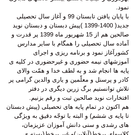
نمود.
با پایان یافتن تابستان 99 و آغاز سال تحصیلی
جدید( 1400-1399 )پیش دبستان و دبستان نوید
صالحین هم از 15 شهریور ماه 1399 پر قدرت و
آماده سال تحصیلی را همگام با سایر مدارس
کشورآغاز نمود و برنامه ریزی و اجرای
آموزشهای نیمه حضوری و غیرحضوری در کلیه ی
پایه ها انجام شد و به لطف خدا و همّت والای
کادر و پرسنل و معلّمین و یاری والدین گرامی پر
تلاش توانستیم برگ زرین دیگری در دفتر
افتخارات نوید صالحین ثبت و رقم بزنیم.
هم اکنون در تمام پایه های تحصیلی (پیش دبستان
تا پایه ی ششم) و البته با توجّه دقیق به ویژگی
های رشدی و سنی دانش آموزان عزیزمان،
کلاسهای برخط(آنلاین)و غیر برخط(بسته ی