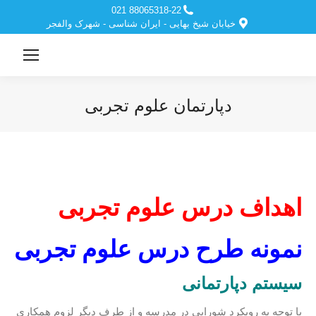
88065318-22 021
خیابان شیخ بهایی - ایران شناسی - شهرک والفجر
دپارتمان علوم تجربی
مکان شما:
اهداف درس علوم تجربی
نمونه طرح درس علوم تجربی
سیستم دپارتمانی
با توجه به رویکرد شورایی در مدرسه و از طرف دیگر لزوم همکاری