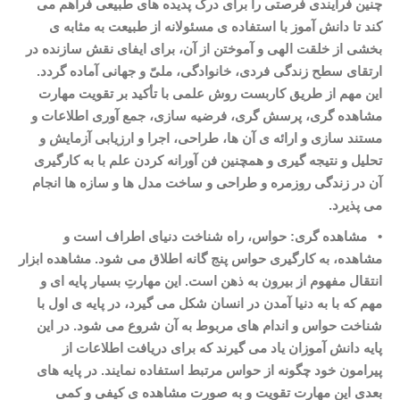
چنین فرآیندی فرصتی را برای درک پدیده
های طبیعی فراهم می
کند تا دانش آموز با استفاده
ی مسئولانه از طبیعت به مثابه
ی
بخشی از خلقت الهی و آموختن از آن، برای ایفای نقش سازنده در
ارتقای سطح زندگی فردی، خانوادگی، ملیّ و جهانی آماده گردد.
این مهم از طریق کاربست روش علمی با تأکید بر تقویت مهارت
مشاهده
گری، پرسش
گری، فرضیه سازی، جمع آوری اطلاعات و
مستند
سازی و ارائه
ی آن ها، طراحی، اجرا و ارزیابی آزمایش و
تحلیل و نتیجه گیری و همچنین فن آورانه کردن علم با به کارگیری
آن در زندگی روزمره و طراحی و ساخت مدل
ها و سازه
ها انجام
می
پذیرد
.
•
مشاهده
گری: حواس، راه شناخت دنیای اطراف است و
مشاهده، به کارگیری حواس پنج گانه اطلاق می شود. مشاهده ابزار
انتقال مفهوم از بیرون به ذهن است. این مهارتِ بسیار پایه ای و
مهم که با به دنیا آمدن در انسان شکل می گیرد، در پایه
ی اول با
شناخت حواس و اندام
های مربوط به آن شروع می
شود. در این
پایه دانش آموزان یاد می
گیرند که برای دریافت اطلاعات از
پیرامون خود چگونه از حواس مرتبط استفاده نمایند. در پایه
های
بعدی این مهارت تقویت و به صورت مشاهده
ی کیفی و کمی