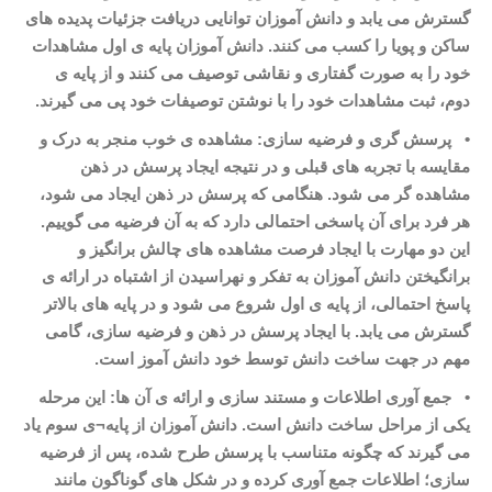
گسترش می
یابد و دانش آموزان توانایی دریافت جزئیات پدیده
های
ساکن و پویا را کسب می کنند. دانش آموزان پایه
ی اول مشاهدات
خود را به صورت گفتاری و نقاشی توصیف می
کنند و از پایه
ی
دوم، ثبت مشاهدات خود را با نوشتن توصیفات خود پی می
گیرند
.
•
پرسش
گری و فرضیه
سازی: مشاهده
ی خوب منجر به درک و
مقایسه با تجربه
های قبلی و در نتیجه ایجاد پرسش در ذهن
مشاهده
گر می
شود. هنگامی که پرسش در ذهن ایجاد می
شود،
هر فرد برای آن پاسخی احتمالی دارد که به آن فرضیه می
گوییم.
این دو مهارت با ایجاد فرصت مشاهده
های چالش برانگیز و
برانگیختن دانش آموزان به تفکر و نهراسیدن از اشتباه در ارائه
ی
پاسخ احتمالی، از پایه
ی اول شروع می
شود و در پایه
های بالاتر
گسترش می
یابد. با ایجاد پرسش در ذهن و فرضیه
سازی، گامی
مهم در جهت ساخت دانش توسط خود دانش آموز است
.
•
جمع آوری اطلاعات و مستند سازی و ارائه
ی آن ها: این مرحله
یکی از مراحل ساخت دانش است. دانش آموزان از پایه
¬
ی سوم یاد
می
گیرند که چگونه متناسب با پرسش طرح شده، پس از فرضیه
سازی؛ اطلاعات جمع آوری کرده و در شکل های گوناگون مانند