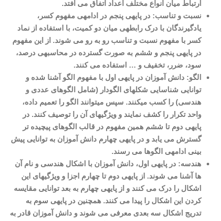
ارتباط میان انواع مختلف اعداد اتفاق می افتد
.
نسبت و تناسب: در پایه­ی پنجم در ادامه­ی مفهوم کسر،
یادگیرندگان با درک رابطه­ی میان دو کمیت، با استفاده از نماد
کسر با مفهوم نسبت و تناسب رو به رو می شوند. از این مفهوم
در پایه­ی پنجم و ششم به صورت گسترده در محاسبه­ی درصد،
سود، ضرر، تخفیف و
…
استفاده می کنند
.
الگو: دانش آموزان در پایه­ی اول با مفهوم الگو آشنا شده و
توانایی شناسایی شکل­های الگودار (شامل الگوهای عددی و
هندسی) را کسب می­کنند. سپس می­توانند الگو را تعمیم داده،
واحد تکرار را کشف نمایند و ویژگی­های آن را توصیف کنند. در
پایه­ی دوم تا ششم همین مفهوم در قالب الگوهای پیچیده تر
گسترش می یابد و در پایه­ی چهارم دانش آموزان به توانایی پیش
بینی ادامه­ی الگوها می رسند
.
هندسه: در پایه­ی اول، دانش آموزان با اشکال هندسی و نام­
آن
ها آشنا می شوند. از پایه­ی دوم تا چهارم اجزا و ویژگی­های این
اشکال را درک می کنند و از پایه­ی چهارم به بعد توانایی مقایسه
کردن این اشکال را پیدا می کنند. همچنین در پایه­ی سوم به
تدریج اشکال سه بعدی معرفی می شوند و دانش آموزان قادر به