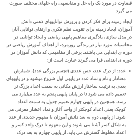
قضاوت در مورد یک راه حل و مقایسه­ی راه حل­های مختلف صورت
می گیرد
.
ایجاد زمینه برای فکر کردن و پرورش توانایی­های ذهنی دانش
آموزان، ایجاد زمینه برای تقویت نظم فکری و ارتقای توانایی آنان
در مدل سازی، یادگیری مفاهیم پایه­ی ریاضی و ایجاد توانایی در
محاسبات مورد نیاز در زندگی روزمره، از اهداف آموزش ریاضی در
دوره ی ابتدایی می باشند. برخی از مفاهیمی که دانش آموزان در
دوره ی ابتدایی فرا می گیرند عبارت است از
:
عدد: از درک عدد، حس عددی (تجسم بزرگی عدد)، شمارش
معنادار و نام و نماد عدد در پایه­ی اول شروع می­شود و در پایه­های
بعدی به ترتیب ساختار ارزش مکانی به سمت اعداد بزرگ تر
تعمیم داده می شود تا در پایان پایه­ی پنجم به عدد میلیارد می
رسد. همچنین در پایه­ی چهارم تعمیم جدول به سمت اعداد
کوچک یعنی اعداد کوچکتر از واحد آغاز و نماد اعشار معرفی می
شود. از پایه­ی دوم به بعد دانش آموزان با مفهوم جدیدی از عدد
به شکل کسر آشنا می شوند و این مفهوم تا درک واحد کسر و
اعداد مخلوط گسترش می یابد. از پایه­ی چهارم به بعد درک