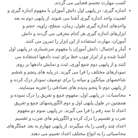
کسب مهارت تجسم فضایی می گردند
.
اندازه گیری: در پایه­ی اول دانش آموزان با مفهوم اندازه گیری و
اهمیت واحد اندازه گیری آشنا می شوند. از پایه­ی دوم به بعد
واحدهای اندازه گیری طول، زمان، سطح، زاویه، حجم و
ابزارهای اندازه گیری هر کدام معرفی می گردند و دانش
آموزان، مهارت استفاده از این ابزار را تمرین می کنند
.
آمار و احتمال: دانش آموزان با مفهوم سرشماری در پایه­ی اول
آشنا شده و از ابزار چوب خط برای ثبت داده­ها استفاده می
کنند و از پایه­­ی دوم جمع آوری، ثبت و نمایش داده­ها بر روی
نمودارهای مختلف را فرا می گیرند. در پایه­
های پنجم و ششم
شاخص­های میانگین و میانه را برای توصیف نمودار درک کرده و
از پایه­ی دوم تا پنجم پدیده های تصادفی را تجربه می­نمایند
.
محاسبات: در پایه­ی اول، مفهوم جمع و تفریق را درک نموده و
همچنین در طول پایه­ی اول و دوم الگوریتم­های جمع و تفریق
اعداد تا سه رقم را فرا می گیرند. در پایه­ی سوم دو مفهوم
ضرب و تقسیم را درک کرده و الگوریتم های ضرب و تقسیم
اعداد چند رقمی را یاد می­گیرند. از پایه­ی چهارم به بعد عملگرهای
محاسباتی را به انواع مختلف اعداد تعمیم می دهند
.