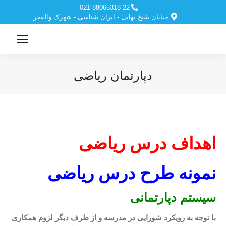
88065318-22 021
خیابان شیخ بهایی - ایران شناسی - شهرک والفجر
دپارتمان ریاضی
مکان شما:
اهداف درس ریاضی
نمونه طرح درس ریاضی
سیستم دپارتمانی
با توجه به رویکرد شورایی در مدرسه و از طرف دیگر لزوم همکاری