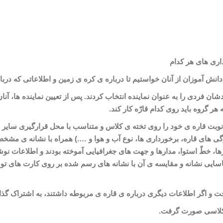
اری
های هر کدام
دانش
آموزان از آنان خواستیم تا درباره
ی کره
ی زمین و اطلاعاتی که دربا
دشان فردی را به عنوان نماینده انتخاب کردند. پس از تعیین نماینده
ها، آنا
 گروه باید روی کدام قارّه کار کند
.
 نوبت قاره
ی خود را روی تخته
ی کلاس و متناسب با محل قرارگیری سایر ق
گی
های قاره، برخورداری
ها، نوع آب و هوا و ….) همراه با نشانه
ی مشخص ش
رها، خطّ استوا، مدارها و جهت
های جغرافیایی آموخته
بودند و اطلاعات نو
سایی نشانه و مقایسه
ی آن با نشانه
های رسم شده بر روی کارت
های توص
ت و اگر اطلاعات دیگری درباره
ی قاره
ی مربوطه داشتند، به اشتراک گذا
 کلاسی صورت گرفت
.