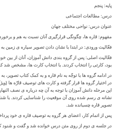
پایه: پنجم
درس: مطالعات اجتماعی
عنوان درس: نواحی مختلف جهان
مفهوم: قاره
ها، چگونگی قرارگیری آنان نسبت به هم و برخورد
فعّالیت ورودی: در ابتدا با نشان دادن تصویر سیاره
ی زمین به 
فعّالیت اصلی: پس از گروه بندی دانش
آموزان، آنان از بین خو
بود، کارتی را انتخاب کردند. با انتخاب کارت
ها، مشخص شد که هر
در ادامه گروه
ها با توجّه به نام قاره و به کمک کتاب تصویر، به
در اختیار گروه
ها قرار گرفته و کارت
های توصیف قارّه ها (ویژ
این مرحله دانش
آموزان با توجه به آن چه درباره
ی نصف
النها
نشانه
ی رسم شده روی آن موقعیت را شناسایی کردند. با شنا
تصویر قاره چسبانده شد.
پس از اتمام کار، اعضای هر گروه به توصیف قاره
ی خود پرداخ
در جلسه
ی دوم از روی متن درس خوانده شد و گفت و شنود