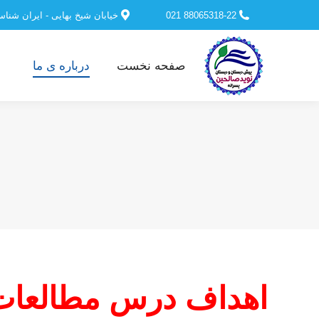
88065318-22 021
خیابان شیخ بهایی - ایران شنا
صفحه نخست
درباره ی ما
اهداف درس مطالعات