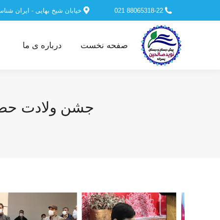
88065318-22 021
خیابان شیخ بهایی - ایران شنا
صفحه نخست
درباره ی ما
جشن ولادت حضرت عل