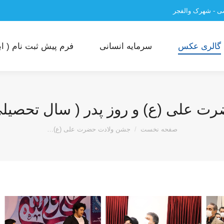
سی - شهرک والفجر
گالری عکس
سرمایه انسانی
فرم پیش ثبت نام ( ابت
ی (ع) و روز پدر ( سال تحصیلی 1400-1399
مکان شما:
صفحه نخست
جشن ولادت حضرت علی (ع)…