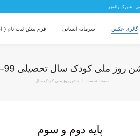
سی - شهرک والفجر
گالری عکس
سرمایه انسانی
فرم پیش ثبت نام ( ابت
 روز ملی کودک سال تحصیلی 99-98
مکان شما:
صفحه نخست
جشن روز ملی کودک سال…
پایه دوم و سوم