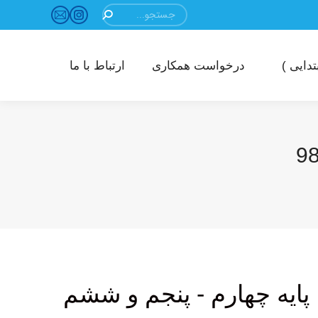
جستجو:
ایمیل
اینستاگرام
باز
باز
کردن
کردن
دایی )
درخواست همکاری
ارتباط با ما
برگه
برگه
در
در
پنجره
پنجره
جدید
جدید
پایه چهارم - پنجم و ششم