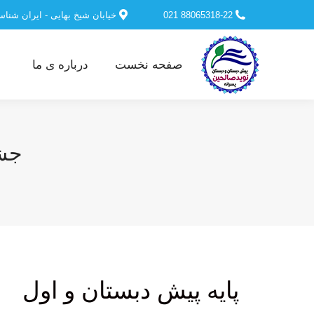
88065318-22 021
خیابان شیخ بهایی - ایران شنا
صفحه نخست
درباره ی ما
جشن
پایه پیش دبستان و اول