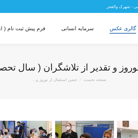
سی - شهرک والفجر
گالری عکس
سرمایه انسانی
فرم پیش ثبت نام ( ابت
 و تقدیر از تلاشگران ( سال تحصیلی 1400-99
مکان شما:
صفحه نخست
جشن استقبال از نوروز و…