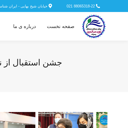
88065318-22 021
خیابان شیخ بهایی - ایران شنا
صفحه نخست
درباره ی ما
جشن استقبال از نوروز