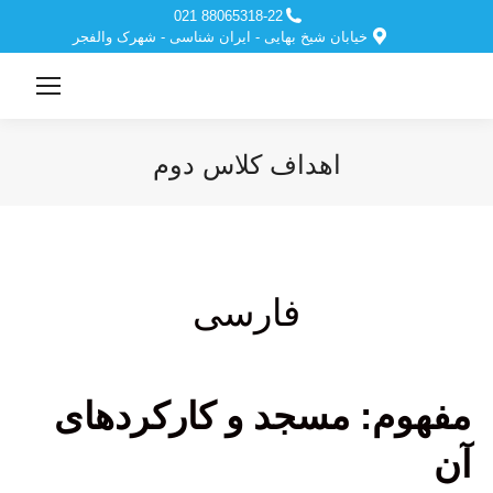
88065318-22 021
خیابان شیخ بهایی - ایران شناسی - شهرک والفجر
اهداف کلاس دوم
مکان شما:
فارسی
مفهوم: مسجد و کارکردهای
آن