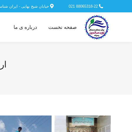
88065318-22 021
خیابان شیخ بهایی - ایران شنا
صفحه نخست
درباره ی ما
ار