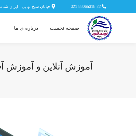
88065318-22 021
خیابان شیخ بهایی - ایران شنا
صفحه نخست
درباره ی ما
آموزش آنلاین و آموزش آفلای