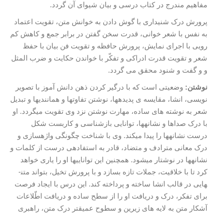
مفاهیم مندرج در کتاب درسی و بیان شیوای آن گردد.
پرورش درک شنیداری با گوش دادن به خوانش متن، تقویت اعتماد
به نفس با شعر خوانی، قدرت سخن گفتن در برابر جمع و کاهش کم
رویی با اجرای نمایش، پرورش حافظه و تقویت فن بیان با حفظ
شعر و تقویت قدرت ادراکی و تفکّر با خواندن حکایت و ضرب المثل
و و گفت و شنود محقق می گردد.
نوشتن:
وضعیتی است که با درگیر کردن ذهن دانش آموز با تصویر
نویسی، انشا، مقایسه ی پدیده­ها، نوشتن تفاوت­ها و همانندی­ها و تبدیل
شعر به نوشته های ساده، مهارت نوشتن نزد وی تقویت می­گردد. او
با درک صداها و نشانه­ها، توانایی بازشناسی و کاربست شکل
درست نشانه­ها را پیدا می­کند. وی با شناخت چگونگی واژه­سازی و
درک معانی مترادف و متضاد، قادر به استفاده­ی درست از کلمات و
نشانه­ها در نوشتار می­شود. همچنین این توانایی­ها او را یاری خواهد
کرد تا با خلاقیت، جملات تازه بسازد و با پرورش تخیل، بتواند متن­
هایی در قالب انشا ساخته و پرداخته کند. این درس با ایجاد فرصت
برای تفکر، درک و دریافت او را از سطح ساده و دریافت اطّلاعات
آشکار متن به لایه های زیرین و سطوح عمیق­تر درک متن، راهبری