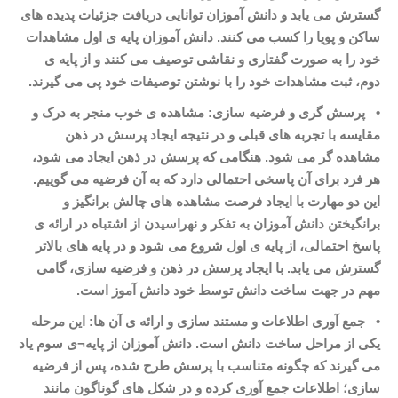
گسترش می
یابد و دانش آموزان توانایی دریافت جزئیات پدیده
های
ساکن و پویا را کسب می کنند. دانش آموزان پایه
ی اول مشاهدات
خود را به صورت گفتاری و نقاشی توصیف می
کنند و از پایه
ی
دوم، ثبت مشاهدات خود را با نوشتن توصیفات خود پی می
گیرند
.
•
پرسش
گری و فرضیه
سازی: مشاهده
ی خوب منجر به درک و
مقایسه با تجربه
های قبلی و در نتیجه ایجاد پرسش در ذهن
مشاهده
گر می
شود. هنگامی که پرسش در ذهن ایجاد می
شود،
هر فرد برای آن پاسخی احتمالی دارد که به آن فرضیه می
گوییم.
این دو مهارت با ایجاد فرصت مشاهده
های چالش برانگیز و
برانگیختن دانش آموزان به تفکر و نهراسیدن از اشتباه در ارائه
ی
پاسخ احتمالی، از پایه
ی اول شروع می
شود و در پایه
های بالاتر
گسترش می
یابد. با ایجاد پرسش در ذهن و فرضیه
سازی، گامی
مهم در جهت ساخت دانش توسط خود دانش آموز است
.
•
جمع آوری اطلاعات و مستند سازی و ارائه
ی آن ها: این مرحله
یکی از مراحل ساخت دانش است. دانش آموزان از پایه
¬
ی سوم یاد
می
گیرند که چگونه متناسب با پرسش طرح شده، پس از فرضیه
سازی؛ اطلاعات جمع آوری کرده و در شکل های گوناگون مانند