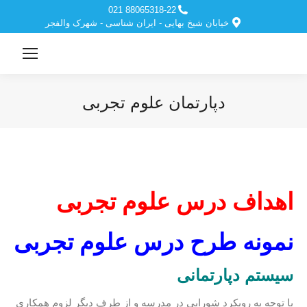
88065318-22 021
خیابان شیخ بهایی - ایران شناسی - شهرک والفجر
دپارتمان علوم تجربی
مکان شما:
اهداف درس علوم تجربی
نمونه طرح درس علوم تجربی
سیستم دپارتمانی
با توجه به رویکرد شورایی در مدرسه و از طرف دیگر لزوم همکاری