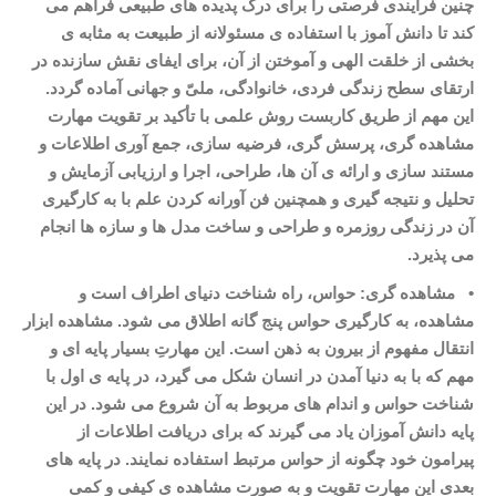
چنین فرآیندی فرصتی را برای درک پدیده
های طبیعی فراهم می
کند تا دانش آموز با استفاده
ی مسئولانه از طبیعت به مثابه
ی
بخشی از خلقت الهی و آموختن از آن، برای ایفای نقش سازنده در
ارتقای سطح زندگی فردی، خانوادگی، ملیّ و جهانی آماده گردد.
این مهم از طریق کاربست روش علمی با تأکید بر تقویت مهارت
مشاهده
گری، پرسش
گری، فرضیه سازی، جمع آوری اطلاعات و
مستند
سازی و ارائه
ی آن ها، طراحی، اجرا و ارزیابی آزمایش و
تحلیل و نتیجه گیری و همچنین فن آورانه کردن علم با به کارگیری
آن در زندگی روزمره و طراحی و ساخت مدل
ها و سازه
ها انجام
می
پذیرد
.
•
مشاهده
گری: حواس، راه شناخت دنیای اطراف است و
مشاهده، به کارگیری حواس پنج گانه اطلاق می شود. مشاهده ابزار
انتقال مفهوم از بیرون به ذهن است. این مهارتِ بسیار پایه ای و
مهم که با به دنیا آمدن در انسان شکل می گیرد، در پایه
ی اول با
شناخت حواس و اندام
های مربوط به آن شروع می
شود. در این
پایه دانش آموزان یاد می
گیرند که برای دریافت اطلاعات از
پیرامون خود چگونه از حواس مرتبط استفاده نمایند. در پایه
های
بعدی این مهارت تقویت و به صورت مشاهده
ی کیفی و کمی