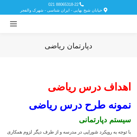
88065318-22 021
خیابان شیخ بهایی - ایران شناسی - شهرک والفجر
دپارتمان ریاضی
مکان شما:
اهداف درس ریاضی
نمونه طرح درس ریاضی
سیستم دپارتمانی
با توجه به رویکرد شورایی در مدرسه و از طرف دیگر لزوم همکاری