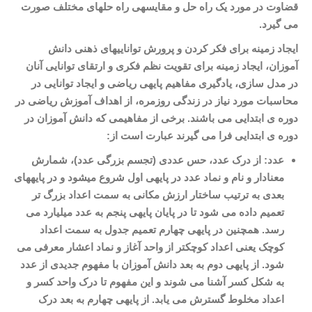
قضاوت در مورد یک راه حل و مقایسه­ی راه حل­های مختلف صورت
می گیرد
.
ایجاد زمینه برای فکر کردن و پرورش توانایی­های ذهنی دانش
آموزان، ایجاد زمینه برای تقویت نظم فکری و ارتقای توانایی آنان
در مدل سازی، یادگیری مفاهیم پایه­ی ریاضی و ایجاد توانایی در
محاسبات مورد نیاز در زندگی روزمره، از اهداف آموزش ریاضی در
دوره ی ابتدایی می باشند. برخی از مفاهیمی که دانش آموزان در
دوره ی ابتدایی فرا می گیرند عبارت است از
:
عدد: از درک عدد، حس عددی (تجسم بزرگی عدد)، شمارش
معنادار و نام و نماد عدد در پایه­ی اول شروع می­شود و در پایه­های
بعدی به ترتیب ساختار ارزش مکانی به سمت اعداد بزرگ تر
تعمیم داده می شود تا در پایان پایه­ی پنجم به عدد میلیارد می
رسد. همچنین در پایه­ی چهارم تعمیم جدول به سمت اعداد
کوچک یعنی اعداد کوچکتر از واحد آغاز و نماد اعشار معرفی می
شود. از پایه­ی دوم به بعد دانش آموزان با مفهوم جدیدی از عدد
به شکل کسر آشنا می شوند و این مفهوم تا درک واحد کسر و
اعداد مخلوط گسترش می یابد. از پایه­ی چهارم به بعد درک