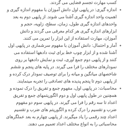
کسب مهارت تجسم فضایی می گردند
.
اندازه گیری: در پایه­ی اول دانش آموزان با مفهوم اندازه گیری و
اهمیت واحد اندازه گیری آشنا می شوند. از پایه­ی دوم به بعد
واحدهای اندازه گیری طول، زمان، سطح، زاویه، حجم و
ابزارهای اندازه گیری هر کدام معرفی می گردند و دانش
آموزان، مهارت استفاده از این ابزار را تمرین می کنند
.
آمار و احتمال: دانش آموزان با مفهوم سرشماری در پایه­ی اول
آشنا شده و از ابزار چوب خط برای ثبت داده­ها استفاده می
کنند و از پایه­­ی دوم جمع آوری، ثبت و نمایش داده­ها بر روی
نمودارهای مختلف را فرا می گیرند. در پایه­
های پنجم و ششم
شاخص­های میانگین و میانه را برای توصیف نمودار درک کرده و
از پایه­ی دوم تا پنجم پدیده های تصادفی را تجربه می­نمایند
.
محاسبات: در پایه­ی اول، مفهوم جمع و تفریق را درک نموده و
همچنین در طول پایه­ی اول و دوم الگوریتم­های جمع و تفریق
اعداد تا سه رقم را فرا می گیرند. در پایه­ی سوم دو مفهوم
ضرب و تقسیم را درک کرده و الگوریتم های ضرب و تقسیم
اعداد چند رقمی را یاد می­گیرند. از پایه­ی چهارم به بعد عملگرهای
محاسباتی را به انواع مختلف اعداد تعمیم می دهند
.