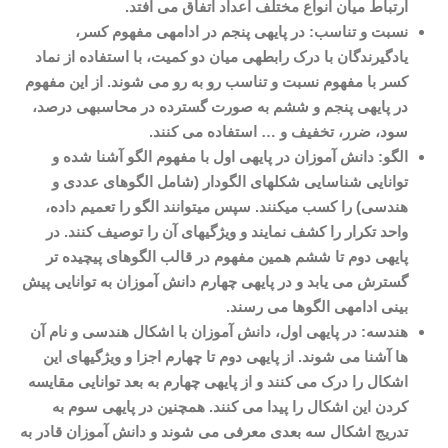
ارتباط میان انواع مختلف اعداد اتفاق می افتد
.
نسبت و تناسب: در پایه­ی پنجم در ادامه­ی مفهوم کسر،
یادگیرندگان با درک رابطه­ی میان دو کمیت، با استفاده از نماد
کسر با مفهوم نسبت و تناسب رو به رو می شوند. از این مفهوم
در پایه­ی پنجم و ششم به صورت گسترده در محاسبه­ی درصد،
سود، ضرر، تخفیف و
…
استفاده می کنند
.
الگو: دانش آموزان در پایه­ی اول با مفهوم الگو آشنا شده و
توانایی شناسایی شکل­های الگودار (شامل الگوهای عددی و
هندسی) را کسب می­کنند. سپس می­توانند الگو را تعمیم داده،
واحد تکرار را کشف نمایند و ویژگی­های آن را توصیف کنند. در
پایه­ی دوم تا ششم همین مفهوم در قالب الگوهای پیچیده تر
گسترش می یابد و در پایه­ی چهارم دانش آموزان به توانایی پیش
بینی ادامه­ی الگوها می رسند
.
هندسه: در پایه­ی اول، دانش آموزان با اشکال هندسی و نام­
آن
ها آشنا می شوند. از پایه­ی دوم تا چهارم اجزا و ویژگی­های این
اشکال را درک می کنند و از پایه­ی چهارم به بعد توانایی مقایسه
کردن این اشکال را پیدا می کنند. همچنین در پایه­ی سوم به
تدریج اشکال سه بعدی معرفی می شوند و دانش آموزان قادر به