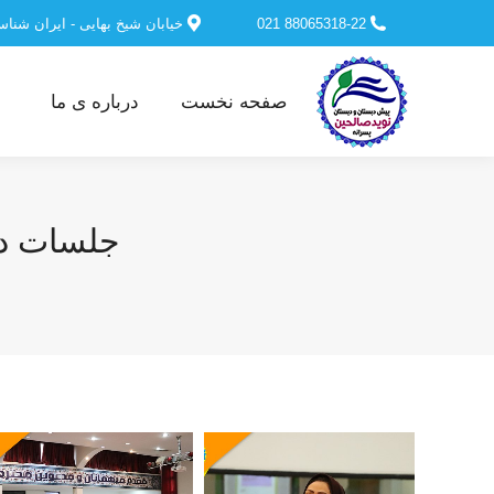
88065318-22 021
خیابان شیخ بهایی - ایران شنا
صفحه نخست
درباره ی ما
جلسات دانش