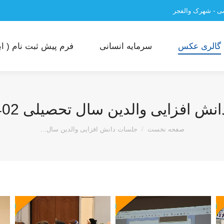
سی - شهرک والفجر
گالری عکس
سرمایه انسانی
فرم پیش ثبت نام ( ابت
 افزایی والدین سال تحصیلی 1402-1401
مکان شما:
صفحه نخست
جلسات دانش افزایی والدین سال…