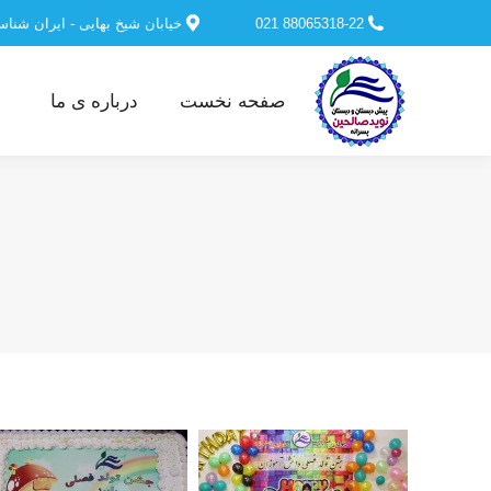
88065318-22 021
خیابان شیخ بهایی - ایران شنا
صفحه نخست
درباره ی ما