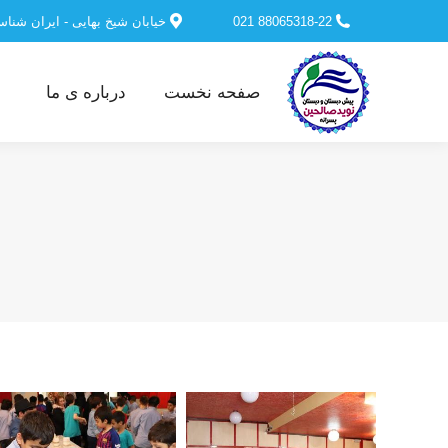
88065318-22 021
خیابان شیخ بهایی - ایران شنا
صفحه نخست
درباره ی ما