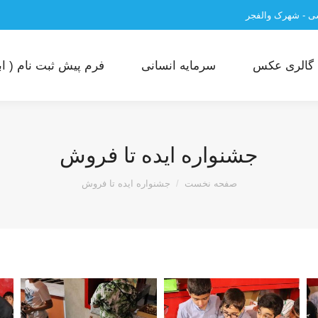
سی - شهرک والفجر
گالری عکس
سرمایه انسانی
فرم پیش ثبت نام ( ابت
جشنواره ایده تا فروش
مکان شما:
صفحه نخست
جشنواره ایده تا فروش