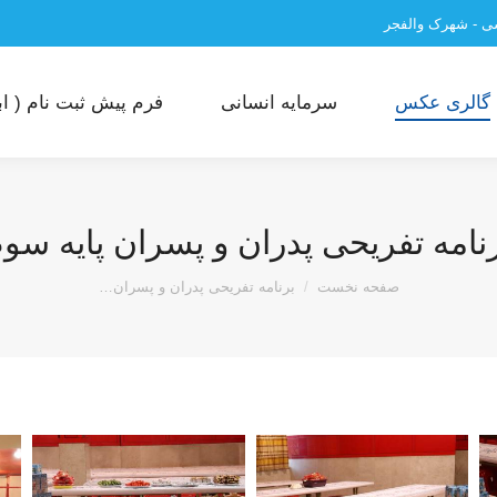
سی - شهرک والفجر
گالری عکس
سرمایه انسانی
فرم پیش ثبت نام ( ابت
نامه تفریحی پدران و پسران پایه سو
مکان شما:
صفحه نخست
برنامه تفریحی پدران و پسران…