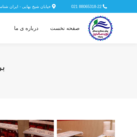
88065318-22 021
خیابان شیخ بهایی - ایران شنا
صفحه نخست
درباره ی ما
بر