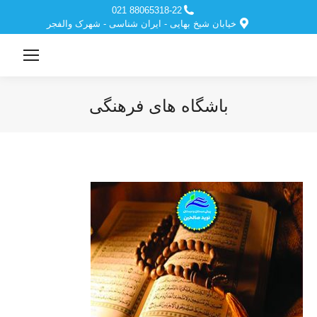
88065318-22 021
خیابان شیخ بهایی - ایران شناسی - شهرک والفجر
باشگاه های فرهنگی
مکان شما: