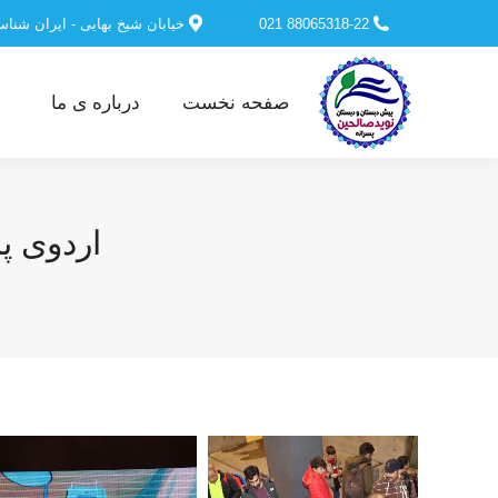
88065318-22 021
خیابان شیخ بهایی - ایران شنا
صفحه نخست
درباره ی ما
اردوی پا