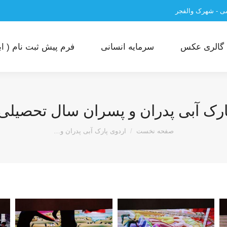
سی - شهرک والفجر
گالری عکس
سرمایه انسانی
فرم پیش ثبت نام ( ابت
رک آبی پدران و پسران سال تحصیلی 99-8
مکان شما:
صفحه نخست
اردوی پارک آبی پدران و…