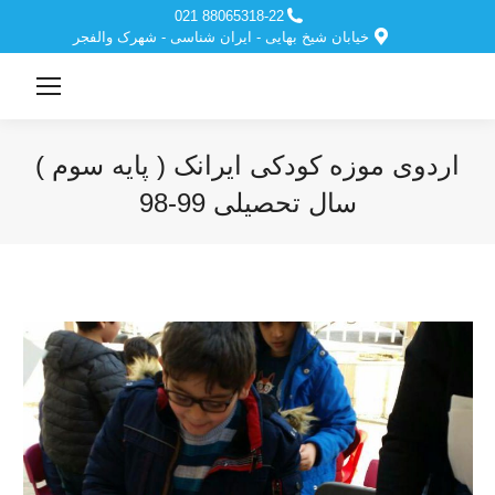
88065318-22 021
خیابان شیخ بهایی - ایران شناسی - شهرک والفجر
اردوی موزه کودکی ایرانک ( پایه سوم )
سال تحصیلی 99-98
مکان شما: